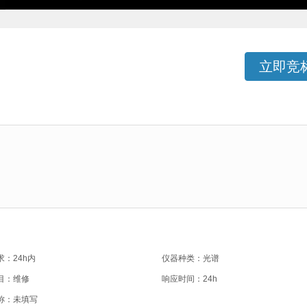
立即竞
求：
24h内
仪器种类：
光谱
目：
维修
响应时间：
24h
称：
未填写