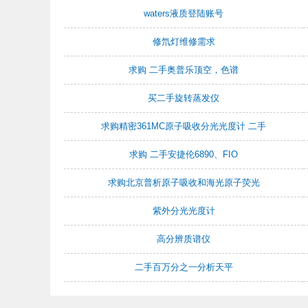
waters液质登陆账号
修氘灯维修需求
求购 二手奥普乐顶空，色谱
买二手旋转蒸发仪
求购精密361MC原子吸收分光光度计 二手
求购 二手安捷伦6890、FIO
求购北京普析原子吸收和海光原子荧光
紫外分光光度计
高分辨质谱仪
二手百万分之一分析天平