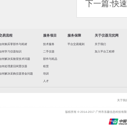
下一篇:
快
交易流程
服务项目
服务保障
关于仪器无忧网
如何购买零部件与耗材
技术服务
平台交易规则
关于我们
如何学习仪器知识
二手仪器
加入平台工程师
如何解决实验室技术问题
部件与耗品
如何处理废旧闲置仪器
租赁
如何解决采购仪器资金问题
培训
人才
关于我
版权所有 © 2014-2017 广州市东藤信息科技有