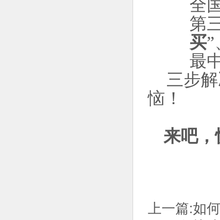
全
第
买
”
最
三步解
恼！
来吧，
上一篇:
如