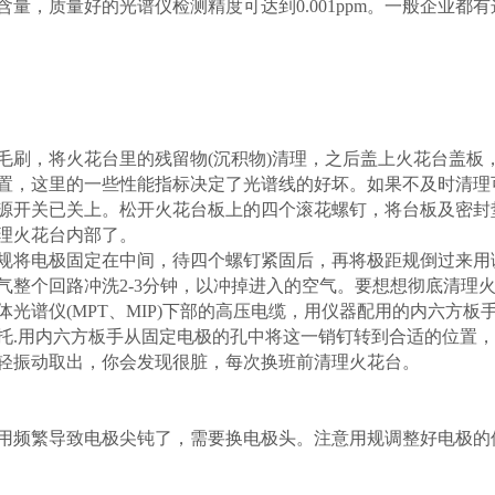
量，质量好的光谱仪检测精度可达到0.001ppm。一般企业都
，将火花台里的残留物(沉积物)清理，之后盖上火花台盖板，
置，这里的一些性能指标决定了光谱线的好坏。如果不及时清理
源开关已关上。松开火花台板上的四个滚花螺钉，将台板及密封
理火花台内部了。
将电极固定在中间，待四个螺钉紧固后，再将极距规倒过来用
整个回路冲洗2-3分钟，以冲掉进入的空气。要想想彻底清理火
光谱仪(MPT、MIP)下部的高压电缆，用仪器配用的内六方板
托.用内六方板手从固定电极的孔中将这一销钉转到合适的位置
轻振动取出，你会发现很脏，每次换班前清理火花台。
频繁导致电极尖钝了，需要换电极头。注意用规调整好电极的