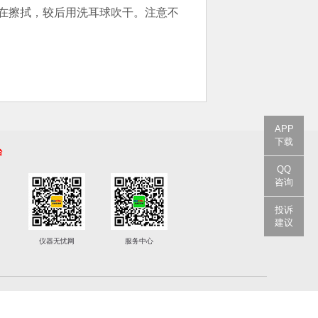
在擦拭，较后用洗耳球吹干。注意不
APP
下载
台
QQ
咨询
投诉
建议
仪器无忧网
服务中心