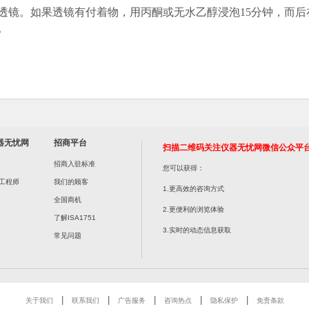
镜。如果透镜有付着物，用丙酮或无水乙醇浸泡15分钟，而后
。
器无忧网
招商平台
扫描二维码关注仪器无忧网微信公众平
招商入驻标准
您可以获得：
工程师
我们的顾客
1.更高效的咨询方式
全国商机
2.更便利的浏览体验
了解ISA1751
3.实时的动态信息获取
常见问题
|
|
|
|
|
关于我们
联系我们
广告服务
咨询热点
隐私保护
免责条款