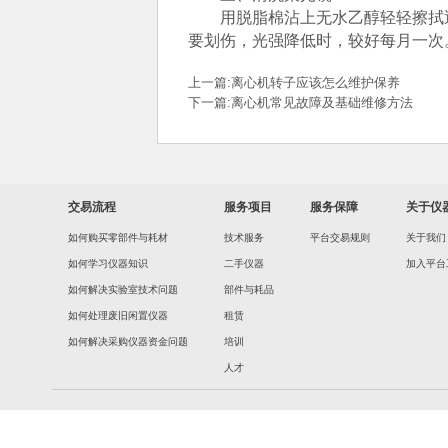
用脱脂棉沾上无水乙醇轻轻擦拭透
要划伤，光强降低时，较好每月一次
上一篇:
离心机转子应该怎么维护保养
下一篇:
离心机常见故障及基础维修方法
交易流程
服务项目
服务保障
关于仪
如何购买零部件与耗材
技术服务
平台交易规则
关于我们
如何学习仪器知识
二手仪器
加入平台
如何解决实验室技术问题
部件与耗品
如何处理废旧闲置仪器
租赁
如何解决采购仪器资金问题
培训
人才