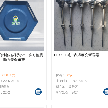
8DL倾斜位移裂缝计：实时监测
T1000-1斯卢森温度变新送器
，助力安全预警
3850.00元
价格：
面议
025-08-18
上架时间：2025-08-20
邯郸市
所在地：闵行区
2272
浏览次数：2024