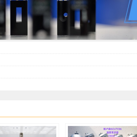
返修
2周
4周
4周以上
6个月
12个月
色谱仪配件
液相色谱仪配件
气质联用仪配件
液质联用仪配件
离子色
附仪配件
热解吸仪配件
吹扫捕集配件
顶空进样器配件
其他