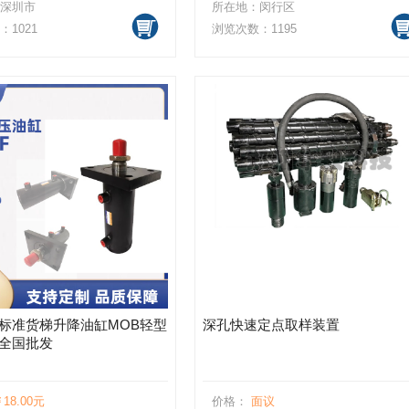
深圳市
所在地：闵行区
1021
浏览次数：1195
标准货梯升降油缸MOB轻型
深孔快速定点取样装置
全国批发
18.00元
价格：
面议