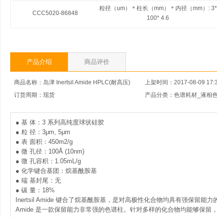
粒径（um）＊柱长（mm）＊内径（mm）:
3*
CCC5020-86848
100* 4.6
产品介绍
商品评价
商品名称：岛津 Inertsil Amide HPLC(耐高压)
上架时间：2017-08-09 17:3
订货周期：现货
● 基 体：3 系列高纯度球状硅胶
● 粒 径：3μm, 5μm
● 表 面积：450m2/g
● 微 孔径：100Å (10nm)
● 微 孔容积：1.05mL/g
● 化学键合基团：烷基酰胺基
● 端 基封尾：无
● 碳 量：18%
Inertsil Amide 键合了烷基酰胺基，是对高极性化合物均具有强保留能力的H
Amide 是一款保留能力非常强的色谱柱。针对多样的化合物均能够保留，是