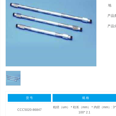
地
产品
产品
货 号
规 格
粒径（um）＊柱长（mm）＊内径（mm）:
3*
CCC5020-86847
100* 2.1