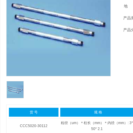
地
产品
产品
货 号
规 格
粒径（um）＊柱长（mm）＊内径（mm）:
3*
CCC5020-30112
50* 2.1