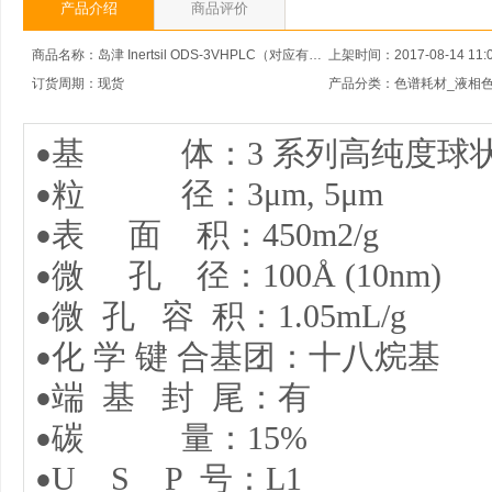
产品介绍
商品评价
商品名称：岛津 Inertsil ODS-3VHPLC（对应有效性验证的色谱柱）
上架时间：2017-08-14 11:0
订货周期：现货
基
体：3 系列高纯度球
•
粒
径：3μm, 5μm
•
表
面 积：450m2/g
•
微
孔 径：100Å (10nm)
•
微
孔 容 积：1.05mL/g
•
化
学
键
合基团：十八烷基
•
端
基 封 尾：有
•
碳
量：15%
•
U S P 号：L1
•