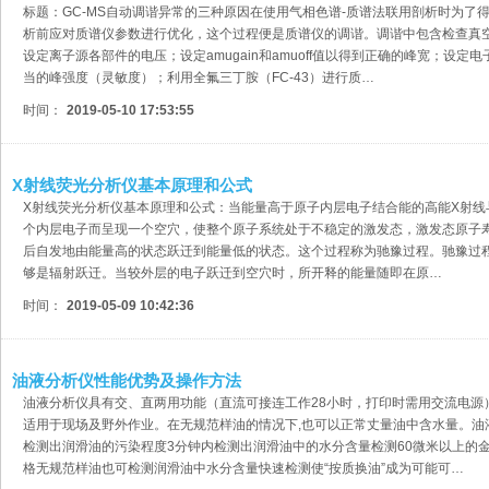
标题：GC-MS自动调谐异常的三种原因在使用气相色谱-质谱法联用剖析时为了
析前应对质谱仪参数进行优化，这个过程便是质谱仪的调谐。调谐中包含检查真空
设定离子源各部件的电压；设定amugain和amuoff值以得到正确的峰宽；设定
当的峰强度（灵敏度）；利用全氟三丁胺（FC-43）进行质…
时间：
2019-05-10 17:53:55
X射线荧光分析仪基本原理和公式
X射线荧光分析仪基本原理和公式：当能量高于原子内层电子结合能的高能X射线
个内层电子而呈现一个空穴，使整个原子系统处于不稳定的激发态，激发态原子寿数约为
后自发地由能量高的状态跃迁到能量低的状态。这个过程称为驰豫过程。驰豫过
够是辐射跃迁。当较外层的电子跃迁到空穴时，所开释的能量随即在原…
时间：
2019-05-09 10:42:36
油液分析仪性能优势及操作方法
油液分析仪具有交、直两用功能（直流可接连工作28小时，打印时需用交流电源
适用于现场及野外作业。在无规范样油的情况下,也可以正常丈量油中含水量。油
检测出润滑油的污染程度3分钟内检测出润滑油中的水分含量检测60微米以上的
格无规范样油也可检测润滑油中水分含量快速检测使“按质换油”成为可能可…