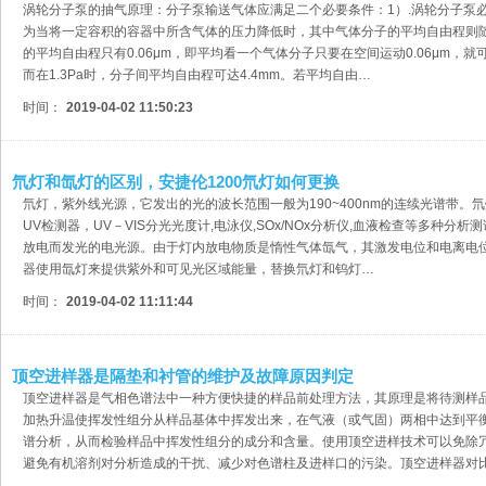
涡轮分子泵的抽气原理：分子泵输送气体应满足二个必要条件：1）.涡轮分子泵
为当将一定容积的容器中所含气体的压力降低时，其中气体分子的平均自由程则
的平均自由程只有0.06μm，即平均看一个气体分子只要在空间运动0.06μm，
而在1.3Pa时，分子间平均自由程可达4.4mm。若平均自由…
时间：
2019-04-02 11:50:23
氘灯和氙灯的区别，安捷伦1200氘灯如何更换
氘灯，紫外线光源，它发出的光的波长范围一般为190~400nm的连续光谱带。
UV检测器，UV－VIS分光光度计,电泳仪,SOx/NOx分析仪,血液检查等多种分
放电而发光的电光源。由于灯内放电物质是惰性气体氙气，其激发电位和电离电
器使用氙灯来提供紫外和可见光区域能量，替换氘灯和钨灯…
时间：
2019-04-02 11:11:44
顶空进样器是隔垫和衬管的维护及故障原因判定
顶空进样器是气相色谱法中一种方便快捷的样品前处理方法，其原理是将待测样
加热升温使挥发性组分从样品基体中挥发出来，在气液（或气固）两相中达到平
谱分析，从而检验样品中挥发性组分的成分和含量。使用顶空进样技术可以免除
避免有机溶剂对分析造成的干扰、减少对色谱柱及进样口的污染。顶空进样器对