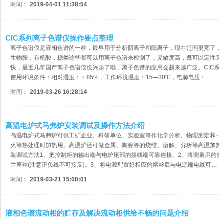
时间：
2019-04-01 11:38:54
CIC系列离子色谱仪操作要点整理
离子色谱仪是液相色谱的一种，最早用于分析阴离子和阳离子，现在范围更宽了
生物胺，有机酸，糖类这些都可以用离子色谱来检测了，灵敏度高，既可以定性
快，最近几年国产离子色谱仪也兴起了哦，离子色谱的应用会越来越广泛。CIC
使用环境条件：相对湿度：﹤85%，工作环境温度：15—30℃，电源电压：…
时间：
2019-03-26 16:28:14
高温电炉式马弗炉安装调试及操作方法介绍
高温电炉式马弗炉可供工矿企业、科研单位、实验室等作化学分析、物理测定和
火等热处理时加热用。高温炉还可做金属、陶瓷等的烧结、溶解、分析等高温加
装调试方法1、把控制柜的输出端与电炉尾部的接线端可靠连接。2、将测量用的
兰座丝(注意正负线不可接反)。3、将电源配置好相应的熔丝后与电源端电线可…
时间：
2019-03-21 15:00:01
液相色谱流动相的贮存及解决流动相供给不畅的问题介绍