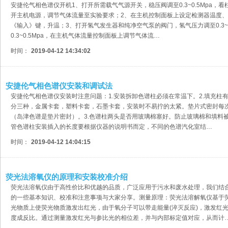
安捷伦气相色谱仪开机1、打开所需载气气源开关，稳压阀调至0.3~0.5Mpa，
开主机电源，调节气体流量至实验要求；2、在主机控制面板上设定检测器温度
《输入》键，升温；3、打开氢气发生器和纯净空气泵的阀门，氢气压力调至0.3~0
0.3~0.5Mpa，在主机气体流量控制面板上调节气体流…
时间：
2019-04-12 14:34:02
安捷伦气相色谱仪安装和调试法
安捷伦气相色谱仪安装时注意问题：1.安装拆卸色谱柱必须在常温下。2.填充柱
分三种，金属卡套，塑料卡套，石墨卡套，安装时不易拧的太紧。垫片式密封每
（岛津色谱是垫片密封）。3.色谱柱两头是否用玻璃棉塞好。防止玻璃棉和填料被
管色谱柱安装插入的长度要根据仪器的说明书而定，不同的色谱汽化室结…
时间：
2019-04-12 14:04:15
荧光法溶氧仪的原理和安装校准介绍
荧光法溶氧仪由于高性价比和优越的品质，广泛应用于污水和废水处理，我们结
的一些基本知识、校准和注意事项与大家分享。测量原理：荧光法溶解氧仪基于
光物质上使荧光物质激发出红光，由于氧分子可以带走能量(淬灭反应)，激发红
度成反比。通过测量激发红光与参比光的相位差，并与内部标定值对应，从而计